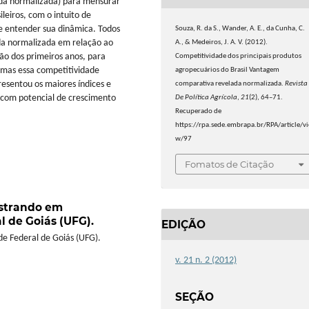
da normalizada) para mensurar
leiros, com o intuito de
e entender sua dinâmica. Todos
Souza, R. da S., Wander, A. E., da Cunha, C.
a normalizada em relação ao
A., & Medeiros, J. A. V. (2012).
ão dos primeiros anos, para
Competitividade dos principais produtos
, mas essa competitividade
agropecuários do Brasil Vantagem
resentou os maiores índices e
comparativa revelada normalizada.
Revista
 com potencial de crescimento
De Política Agrícola
,
21
(2), 64–71.
Recuperado de
https://rpa.sede.embrapa.br/RPA/article/vi
w/97
Fomatos de Citação
strando em
 de Goiás (UFG).
EDIÇÃO
e Federal de Goiás (UFG).
v. 21 n. 2 (2012)
SEÇÃO