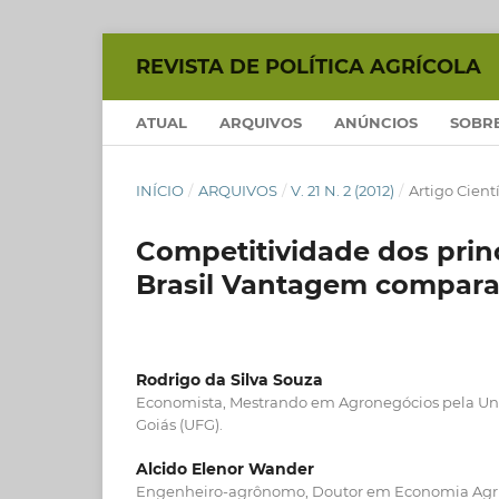
REVISTA DE POLÍTICA AGRÍCOLA
ATUAL
ARQUIVOS
ANÚNCIOS
SOBR
INÍCIO
/
ARQUIVOS
/
V. 21 N. 2 (2012)
/
Artigo Cientí
Competitividade dos prin
Brasil Vantagem comparat
Rodrigo da Silva Souza
Economista, Mestrando em Agronegócios pela Uni
Goiás (UFG).
Alcido Elenor Wander
Engenheiro-agrônomo, Doutor em Economia Agríc