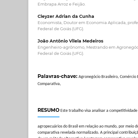
Embrapa Arroz e Feijão.
Cleyzer Adrian da Cunha
Economista, Doutor em Economia Aplicada, profe
Federal de Goiás (UFG).
João Antônio Vilela Medeiros
Engenheiro-agrônomo, Mestrando em Agronegóci
Federal de Goiás (UFG).
Palavras-chave:
Agronegócio Brasileiro, Comércio
Comparativa,
RESUMO
Este trabalho visa analisar a competitividade
agropecuários do Brasil em relação ao mundo, por meio d
comparativa revelada normalizado. A principal contribuiçã