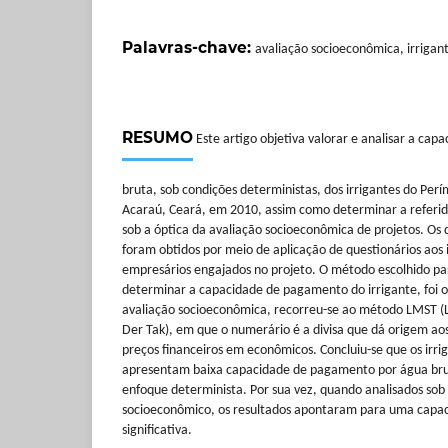
Palavras-chave:
avaliação socioeconômica, irrigan
RESUMO
Este artigo objetiva valorar e analisar a ca
bruta, sob condições deterministas, dos irrigantes do Perí
Acaraú, Ceará, em 2010, assim como determinar a refer
sob a óptica da avaliação socioeconômica de projetos. Os
foram obtidos por meio de aplicação de questionários aos i
empresários engajados no projeto. O método escolhido pa
determinar a capacidade de pagamento do irrigante, foi o 
avaliação socioeconômica, recorreu-se ao método LMST (Lit
Der Tak), em que o numerário é a divisa que dá origem ao
preços financeiros em econômicos. Concluiu-se que os irri
apresentam baixa capacidade de pagamento por água br
enfoque determinista. Por sua vez, quando analisados sob 
socioeconômico, os resultados apontaram para uma cap
significativa.