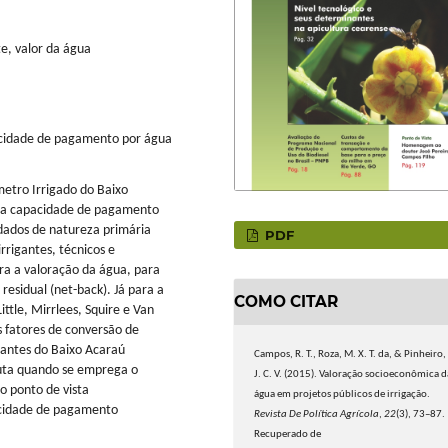
te, valor da água
pacidade de pagamento por água
metro Irrigado do Baixo
ida capacidade de pagamento
 dados de natureza primária
PDF
rrigantes, técnicos e
ra a valoração da água, para
residual (net-back). Já para a
COMO CITAR
tle, Mirrlees, Squire e Van
s fatores de conversão de
gantes do Baixo Acaraú
Campos, R. T., Roza, M. X. T. da, & Pinheiro,
uta quando se emprega o
J. C. V. (2015). Valoração socioeconômica d
o ponto de vista
água em projetos públicos de irrigação.
acidade de pagamento
Revista De Política Agrícola
,
22
(3), 73–87.
Recuperado de