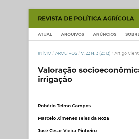
REVISTA DE POLÍTICA AGRÍCOLA
ATUAL
ARQUIVOS
ANÚNCIOS
SOBR
INÍCIO
/
ARQUIVOS
/
V. 22 N. 3 (2013)
/
Artigo Cient
Valoração socioeconômica
irrigação
Robério Telmo Campos
Marcelo Ximenes Teles da Roza
José César Vieira Pinheiro