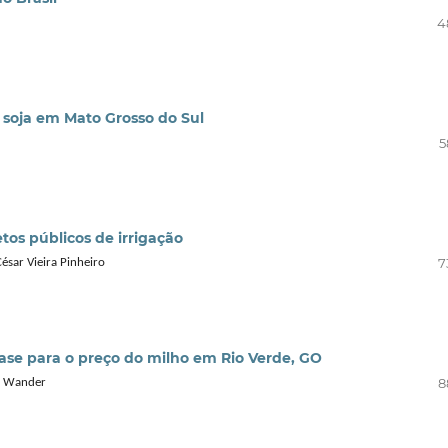
4
 soja em Mato Grosso do Sul
5
os públicos de irrigação
7
ésar Vieira Pinheiro
se para o preço do milho em Rio Verde, GO
8
or Wander