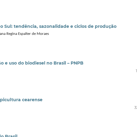
o Sul: tendência, sazonalidade e ciclos de produção
iana Regina Espalter de Moraes
 e uso do biodiesel no Brasil – PNPB
apicultura cearense
3
o Brasil