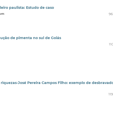
leiro paulista: Estudo de caso
96
ques
dução de pimenta no sul de Goiás
11
 riquezas-José Pereira Campos Filho: exemplo de desbravado
11