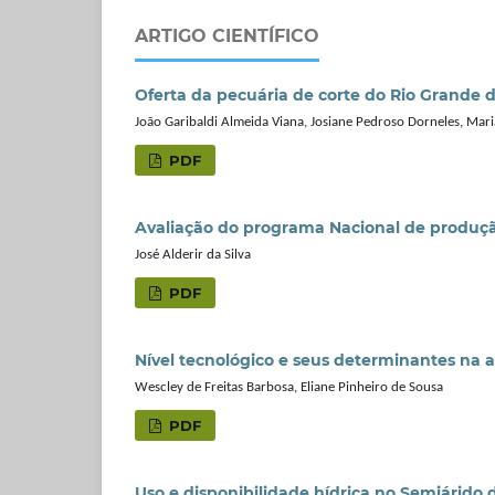
ARTIGO CIENTÍFICO
Oferta da pecuária de corte do Rio Grande d
João Garibaldi Almeida Viana, Josiane Pedroso Dorneles, Mar
PDF
Avaliação do programa Nacional de produção
José Alderir da Silva
PDF
Nível tecnológico e seus determinantes na 
Wescley de Freitas Barbosa, Eliane Pinheiro de Sousa
PDF
Uso e disponibilidade hídrica no Semiárido d