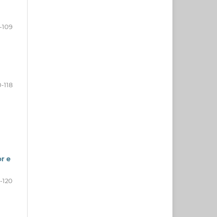
-109
0-118
r e
9-120