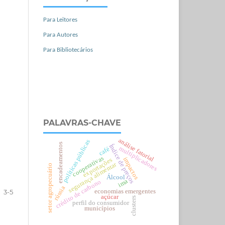
Para Leitores
Para Autores
Para Bibliotecários
PALAVRAS-CHAVE
análise fatorial
políticas públicas
encadeamentos
Índice de preços
multiplicadores
café
cooperativas
impactos
exportações
segurança alimentar
setor agropecuário
Álcool
ima
crédito de carbono
rússia
economias emergentes
3-5
açúcar
clusters
perfil do consumidor
municípios