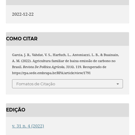
2022-12-22
COMO CITAR
Garcia, J. R., Vahdat, V. S., Harfuch, L., Antoniazzi, L. B., & Buainain,
A. M. (2022). Agricultura familiar de baixa emissão de carbono no
Brasil.
Revista De Política Agrícola
,
31
(4), 119. Recuperado de
https://rpa.sede.embrapa.br/RPA/article/view/1791
Fomatos de Citação
EDIÇÃO
v. 31 n. 4 (2022)