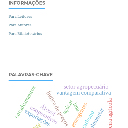
INFORMAÇÕES
Para Leitores
Para Autores
Para Bibliotecários
PALAVRAS-CHAVE
setor agropecuário
encadeamentos
vantagem comparativa
Índice de preços
fronteira agrícola
açúcar
economias emergentes
ima
Álcool
cooperativas
exportações
café