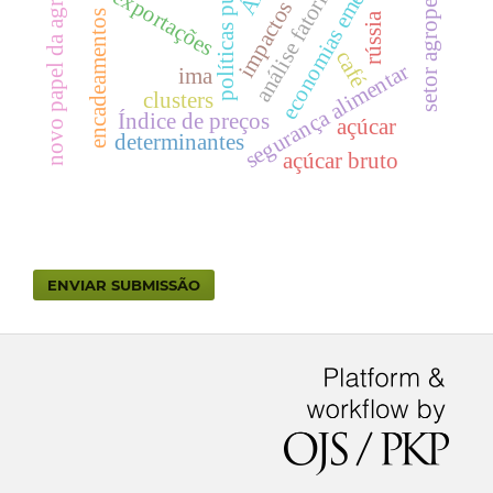
novo papel da agricultura
economias emergentes
políticas públicas
setor agropecuário
análise fatorial
exportações
impactos
encadeamentos
rússia
café
segurança alimentar
ima
clusters
Índice de preços
açúcar
determinantes
açúcar bruto
ENVIAR SUBMISSÃO