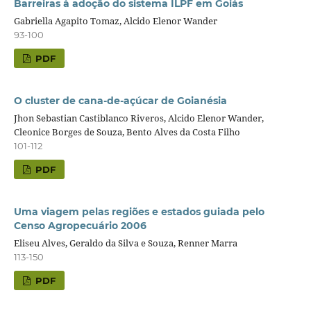
Barreiras à adoção do sistema ILPF em Goiás
Gabriella Agapito Tomaz, Alcido Elenor Wander
93-100
PDF
O cluster de cana-de-açúcar de Goianésia
Jhon Sebastian Castiblanco Riveros, Alcido Elenor Wander,
Cleonice Borges de Souza, Bento Alves da Costa Filho
101-112
PDF
Uma viagem pelas regiões e estados guiada pelo
Censo Agropecuário 2006
Eliseu Alves, Geraldo da Silva e Souza, Renner Marra
113-150
PDF