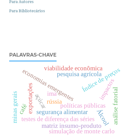
Para Autores
Para Bibliotecários
PALAVRAS-CHAVE
viabilidade econômica
Índice de preços
economias emergentes
pesquisa agrícola
impactos
exportações
análise fatorial
ima
minas gerais
açúcar
rússia
políticas públicas
café
Álcool
segurança alimentar
testes de diferença das séries
matriz insumo-produto
simulação de monte carlo