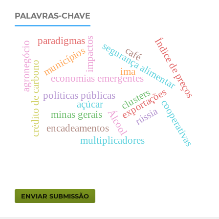
PALAVRAS-CHAVE
paradigmas
impactos
Índice de preços
agronegócio
segurança alimentar
café
municípios
crédito de carbono
ima
economias emergentes
exportações
clusters
políticas públicas
cooperativas
açúcar
rússia
Álcool
minas gerais
encadeamentos
multiplicadores
ENVIAR SUBMISSÃO