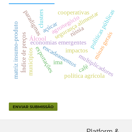
políticas públicas
paradigmas
cooperativas
clusters
segurança alimentar
agronegócio
açúcar
matriz insumo-produto
rússia
minas gerais
Índice de preços
Álcool
economias emergentes
encadeamentos
exportações
impactos
municípios
multiplicadores
ima
café
política agrícola
ENVIAR SUBMISSÃO