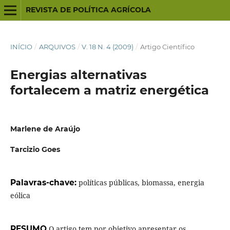
REVISTA DE POLÍTICA AGRÍCOLA
INÍCIO
/
ARQUIVOS
/
V. 18 N. 4 (2009)
/
Artigo Científico
Energias alternativas
fortalecem a matriz energética
Marlene de Araújo
Tarcizio Goes
Palavras-chave:
políticas públicas, biomassa, energia
eólica
RESUMO
O artigo tem por objetivo apresentar os