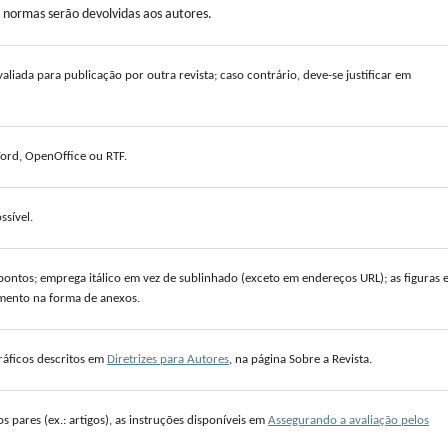
 normas serão devolvidas aos autores.
valiada para publicação por outra revista; caso contrário, deve-se justificar em
ord, OpenOffice ou RTF.
ssível.
pontos; emprega itálico em vez de sublinhado (exceto em endereços URL); as figuras 
cumento na forma de anexos.
gráficos descritos em
Diretrizes para Autores
, na página Sobre a Revista.
pares (ex.: artigos), as instruções disponíveis em
Assegurando a avaliação pelos