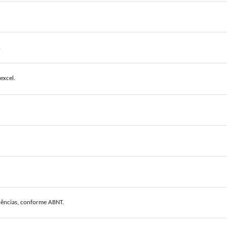
.
excel.
erências, conforme ABNT.