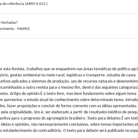
ta de referência (ABNT 6.023.)
e fechadas?
tecimento - MAPA)i
or esta Revista, trabalhos que se enquadrem nas áreas temáticas de política agrí
ócio, gestão ambiental no meio rural, logísticas e transporte, estudos de casos
tativos aplicados a sistemas de produção, uso de recursos naturais e desenvolvi
ncaminhados a outra revista para o mesmo fim, dentro das seguintes categorias:
 debates. Artigo de opinião É o texto livre, mas bem fundamento sobre algum tema
eve apresentar o estado atual do conhecimento sobre determinado tema, introdu
os, fazer proposições e concluir de forma coerente com as idéias apresentadas.
ela originalidade, isto é, ser elaborado a partir de resultados inéditos de pesqu
antiva para o progresso do agronegócio brasileiro. Texto para debates É um tex
 ideias e opiniões, não necessariamente conclusivas, sobre temas importantes a
tar o estabelecimento do contraditório. O texto para debate será publicado no esp