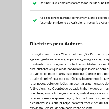
Os hiper-links completos foram todos incluídos na lis
As siglas foram grafadas corretamente, isto é abertas 
(exemplo: Ministério da Agricultura, Pecuária e Abas
Diretrizes para Autores
Instruções aos autores Tipo de colaboração São aceitos, p
agrária, gestão e tecnologias para o agronegócio, agroneg
resultantes da aplicação de métodos quantitativos e quali
rural sustentável que ainda não foram publicados e nem e
artigos de opinião; b) artigos científicos; c) textos para
atual e de relevância para os públicos do agronegócio. D
fatos novos, defender idéias, apresentar argumentos e dad
Artigo científico O conteúdo de cada trabalho deve primar p
que ofereçam contribuições teórica, metodológica e subst
livre, na forma de apresentação, destinado à exposição de
e controversos. A sua principal característica é possibili
fixo desta Revista, denominado Ponto de Vista.