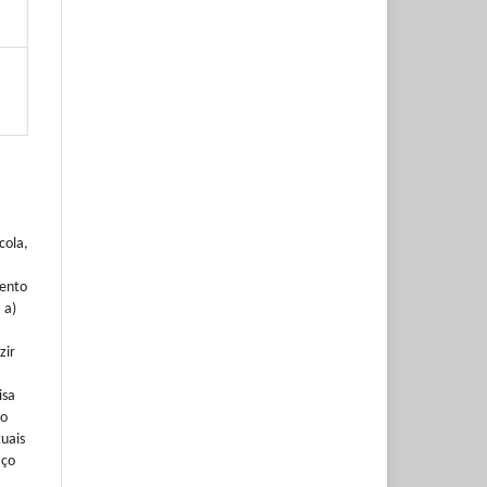
cola,
mento
 a)
zir
isa
to
tuais
aço