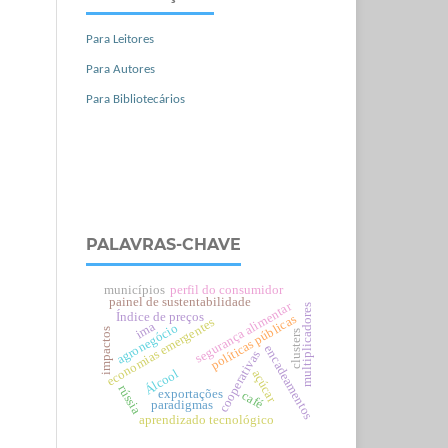
Para Leitores
Para Autores
Para Bibliotecários
PALAVRAS-CHAVE
municípios
perfil do consumidor
painel de sustentabilidade
segurança alimentar
multiplicadores
Índice de preços
políticas públicas
economias emergentes
ima
agronegócio
impactos
clusters
encadeamentos
cooperativas
Álcool
açúcar
rússia
exportações
café
paradigmas
aprendizado tecnológico