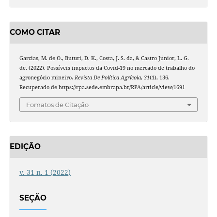
COMO CITAR
Garcias, M. de O., Buturi, D. K., Costa, J. S. da, & Castro Júnior, L. G.
de. (2022). Possíveis impactos da Covid-19 no mercado de trabalho do
agronegócio mineiro.
Revista De Política Agrícola
,
31
(1), 136.
Recuperado de https://rpa.sede.embrapa.br/RPA/article/view/1691
Fomatos de Citação
EDIÇÃO
v. 31 n. 1 (2022)
SEÇÃO