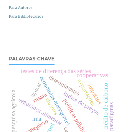
Para Autores
Para Bibliotecários
PALAVRAS-CHAVE
testes de diferença das séries
cooperativas
determinantes
economias emergentes
exportações
açúcar
impactos
crédito de carbono
pesquisa agrícola
Índice de preços
rússia
segurança alimentar
clusters
políticas públicas
paradigmas
ima
agronegócio
Álcool
café