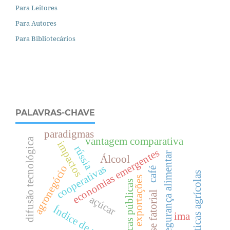
Para Leitores
Para Autores
Para Bibliotecários
PALAVRAS-CHAVE
paradigmas
vantagem comparativa
difusão tecnológica
impactos
rússia
economias emergentes
segurança alimentar
Álcool
cooperativas
agronegócio
café
políticas agrícolas
exportações
políticas públicas
análise fatorial
açúcar
Índice de preços
ima