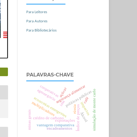
Para Leitores
Para Autores
Para Bibliotecários
PALAVRAS-CHAVE
cooperativas
segurança alimentar
açúcar
agronegócio
simulação de monte carlo
políticas públicas
economias emergentes
café
ima
multiplicadores
impactos
Índice de preços
rússia
minas gerais
Álcool
crédito de carbono
exportações
vantagem comparativa
encadeamentos