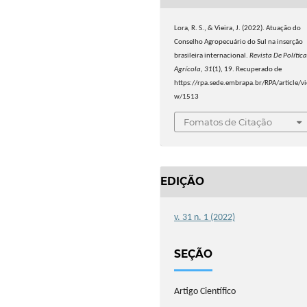
Lora, R. S., & Vieira, J. (2022). Atuação do
Conselho Agropecuário do Sul na inserção
brasileira internacional.
Revista De Polític
Agrícola
,
31
(1), 19. Recuperado de
https://rpa.sede.embrapa.br/RPA/article/vi
w/1513
Fomatos de Citação
EDIÇÃO
v. 31 n. 1 (2022)
SEÇÃO
Artigo Científico