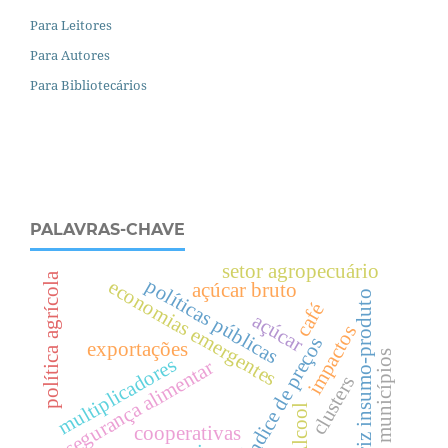
Para Leitores
Para Autores
Para Bibliotecários
PALAVRAS-CHAVE
setor agropecuário
política agrícola
políticas públicas
economias emergentes
açúcar bruto
matriz insumo-produto
café
açúcar
impactos
Índice de preços
exportações
municípios
multiplicadores
segurança alimentar
clusters
Álcool
cooperativas