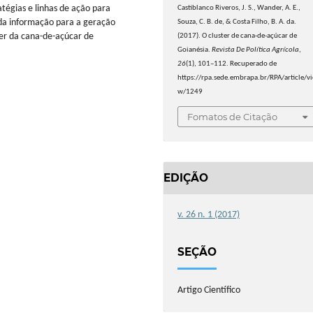
atégias e linhas de ação para
Castiblanco Riveros, J. S., Wander, A. E.,
o da informação para a geração
Souza, C. B. de, & Costa Filho, B. A. da.
ter da cana-de-açúcar de
(2017). O cluster de cana-de-açúcar de
Goianésia.
Revista De Política Agrícola
,
26
(1), 101–112. Recuperado de
https://rpa.sede.embrapa.br/RPA/article/vi
w/1249
Fomatos de Citação
EDIÇÃO
v. 26 n. 1 (2017)
SEÇÃO
Artigo Científico