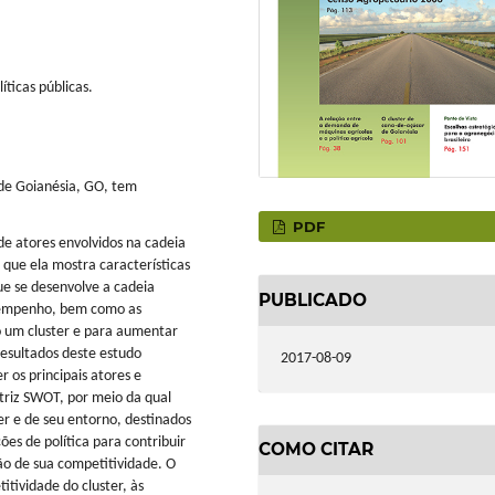
ticas públicas.
de Goianésia, GO, tem
PDF
de atores envolvidos na cadeia
 que ela mostra características
ue se desenvolve a cadeia
PUBLICADO
esempenho, bem como as
o um cluster e para aumentar
resultados deste estudo
2017-08-09
 os principais atores e
triz SWOT, por meio da qual
er e de seu entorno, destinados
es de política para contribuir
COMO CITAR
ão de sua competitividade. O
tividade do cluster, às