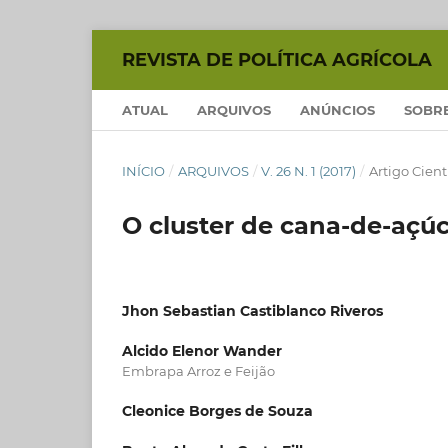
REVISTA DE POLÍTICA AGRÍCOLA
ATUAL
ARQUIVOS
ANÚNCIOS
SOBR
INÍCIO
/
ARQUIVOS
/
V. 26 N. 1 (2017)
/
Artigo Cient
O cluster de cana-de-açú
Jhon Sebastian Castiblanco Riveros
Alcido Elenor Wander
Embrapa Arroz e Feijão
Cleonice Borges de Souza