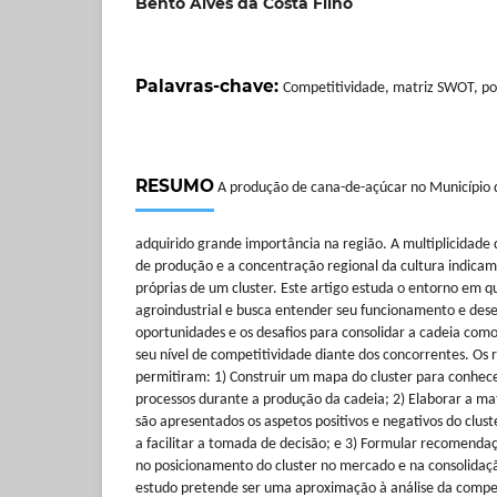
Bento Alves da Costa Filho
Palavras-chave:
Competitividade, matriz SWOT, polí
RESUMO
A produção de cana-de-açúcar no Município 
adquirido grande importância na região. A multiplicidade 
de produção e a concentração regional da cultura indicam
próprias de um cluster. Este artigo estuda o entorno em q
agroindustrial e busca entender seu funcionamento e d
oportunidades e os desafios para consolidar a cadeia com
seu nível de competitividade diante dos concorrentes. Os 
permitiram: 1) Construir um mapa do cluster para conhecer
processos durante a produção da cadeia; 2) Elaborar a ma
são apresentados os aspetos positivos e negativos do clust
a facilitar a tomada de decisão; e 3) Formular recomendaçõ
no posicionamento do cluster no mercado e na consolidaç
estudo pretende ser uma aproximação à análise da competi