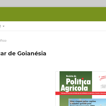
E
ífico
car de Goianésia