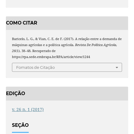
COMO CITAR
Baricelo, L. G., & Vian, C. E. de F. (2017). A relação entre a demanda de
máquinas agrícolas e a política agrícola.
Revista De Política Agrícola
,
26
(1), 38–48. Recuperado de
https://rpa.sede.embrapa.br/RPA/article/view/1244
Fomatos de Citação
EDIÇÃO
v. 26 n. 1 (2017)
SEÇÃO