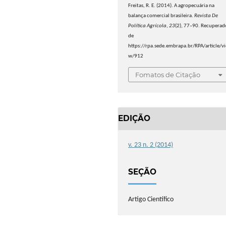
Freitas, R. E. (2014). A agropecuária na
balança comercial brasileira.
Revista De
Política Agrícola
,
23
(2), 77–90. Recuperad
de
https://rpa.sede.embrapa.br/RPA/article/vi
w/912
Fomatos de Citação
EDIÇÃO
v. 23 n. 2 (2014)
SEÇÃO
Artigo Científico