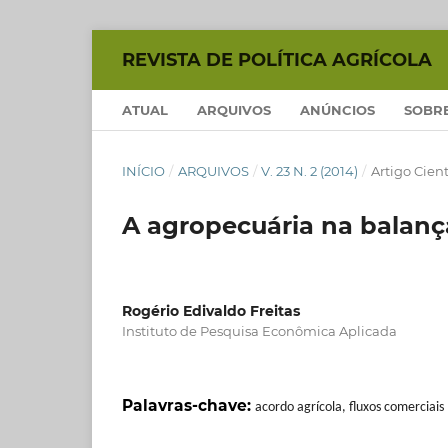
REVISTA DE POLÍTICA AGRÍCOLA
ATUAL
ARQUIVOS
ANÚNCIOS
SOBR
INÍCIO
/
ARQUIVOS
/
V. 23 N. 2 (2014)
/
Artigo Cient
A agropecuária na balança
Rogério Edivaldo Freitas
Instituto de Pesquisa Econômica Aplicada
Palavras-chave:
acordo agrícola, fluxos comerciais