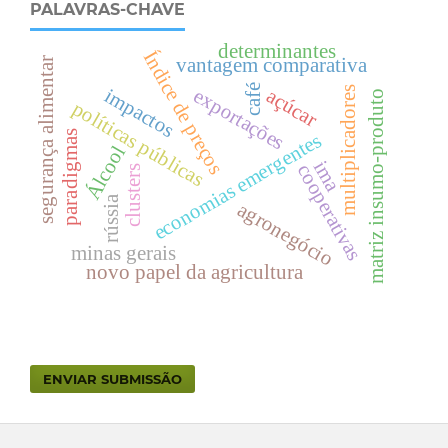
PALAVRAS-CHAVE
determinantes
Índice de preços
vantagem comparativa
segurança alimentar
café
multiplicadores
impactos
exportações
açúcar
matriz insumo-produto
políticas públicas
paradigmas
economias emergentes
Álcool
ima
cooperativas
clusters
rússia
agronegócio
minas gerais
novo papel da agricultura
ENVIAR SUBMISSÃO