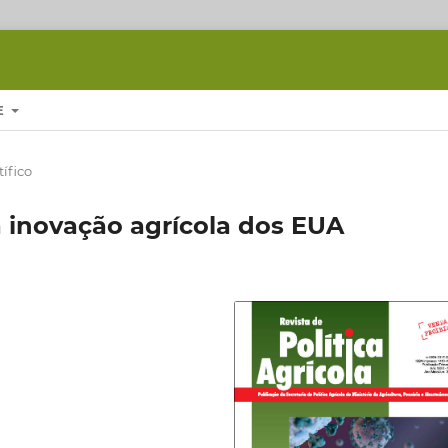
E
tífico
a inovação agrícola dos EUA