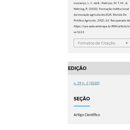
Lourenço, L. C. de B., Pedroso, M. T. M., &
Nehring, R. (2020). Formação institucional
da inovação agrícola dos EUA.
Revista De
Política Agrícola
,
29
(2), 62. Recuperado d
https://rpa.sede.embrapa.br/RPA/article/vi
w/1613
Fomatos de Citação
EDIÇÃO
v. 29 n. 2 (2020)
SEÇÃO
Artigo Científico