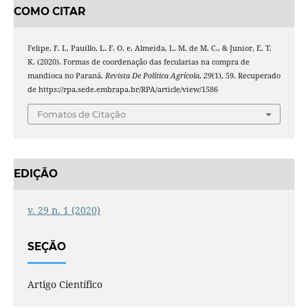
COMO CITAR
Felipe, F. I., Pauillo, L. F. O. e, Almeida, L. M. de M. C., & Junior, E. T.
K. (2020). Formas de coordenação das fecularias na compra de
mandioca no Paraná.
Revista De Política Agrícola
,
29
(1), 59. Recuperado
de https://rpa.sede.embrapa.br/RPA/article/view/1586
Fomatos de Citação
EDIÇÃO
v. 29 n. 1 (2020)
SEÇÃO
Artigo Científico