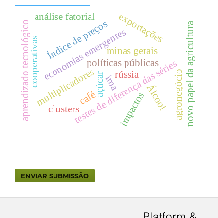
exportações
análise fatorial
Índice de preços
aprendizado tecnológico
novo papel da agricultura
economias emergentes
cooperativas
minas gerais
políticas públicas
testes de diferença das séries
multiplicadores
agronegócio
rússia
açúcar
ima
Álcool
café
impactos
clusters
ENVIAR SUBMISSÃO