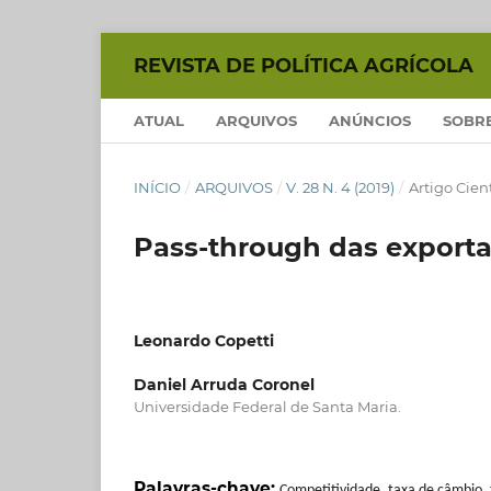
REVISTA DE POLÍTICA AGRÍCOLA
ATUAL
ARQUIVOS
ANÚNCIOS
SOBR
INÍCIO
/
ARQUIVOS
/
V. 28 N. 4 (2019)
/
Artigo Cient
Pass-through das exporta
Leonardo Copetti
Daniel Arruda Coronel
Universidade Federal de Santa Maria.
Palavras-chave:
Competitividade, taxa de câmbio, 