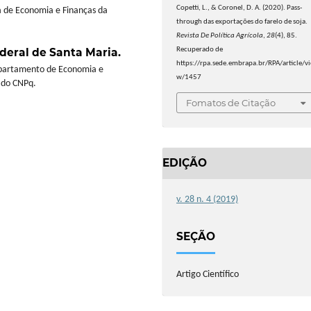
Copetti, L., & Coronel, D. A. (2020). Pass-
 de Economia e Finanças da
through das exportações do farelo de soja.
Revista De Política Agrícola
,
28
(4), 85.
deral de Santa Maria.
Recuperado de
https://rpa.sede.embrapa.br/RPA/article/vi
epartamento de Economia e
w/1457
e do CNPq.
Fomatos de Citação
EDIÇÃO
v. 28 n. 4 (2019)
SEÇÃO
Artigo Científico