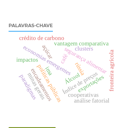
PALAVRAS-CHAVE
crédito de carbono
vantagem comparativa
açúcar
economias emergentes
clusters
segurança alimentar
fronteira agrícola
café
impactos
rússia
políticas públicas
ima
encadeamentos
Índice de preços
Álcool
minas gerais
paradigmas
exportações
cooperativas
análise fatorial