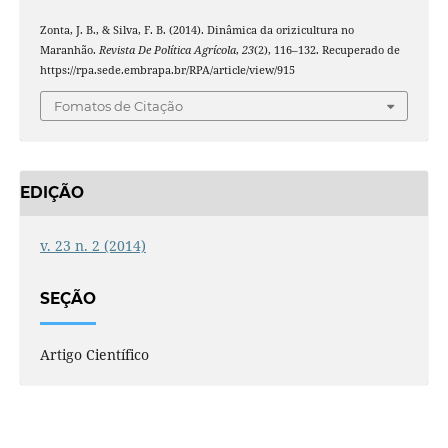
Zonta, J. B., & Silva, F. B. (2014). Dinâmica da orizicultura no
Maranhão.
Revista De Política Agrícola
,
23
(2), 116–132. Recuperado de
https://rpa.sede.embrapa.br/RPA/article/view/915
Fomatos de Citação
EDIÇÃO
v. 23 n. 2 (2014)
SEÇÃO
Artigo Científico