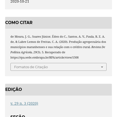
2020-10-21
COMO CITAR
de Moura, J. G., Soares Júnior, Éden do C., Santos, A. V., Paula, R. Z. A.
de, & Labre Lemos de Freitas, C. A. (2020). Produção agropecuária dos
municípios maranhenses e sua relação com o crédito rural.
Revista De
Política Agrícola
,
29
(3), 5. Recuperado de
https://rpa.sede.embrapa.br/RPA/article/view/1508
Fomatos de Citação
EDIÇÃO
v. 29 n. 3 (2020)