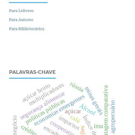
Para Leitores
Para Autores
Para Bibliotecários
PALAVRAS-CHAVE
rússia
multiplicadores
açúcar bruto
vantagem comparativa
minas gerais
segurança alimentar
economias emergentes
políticas públicas
setor agropecuário
Álcool
açúcar
café
Índice de preços
impactos
agronegócio
cooperativas
ima