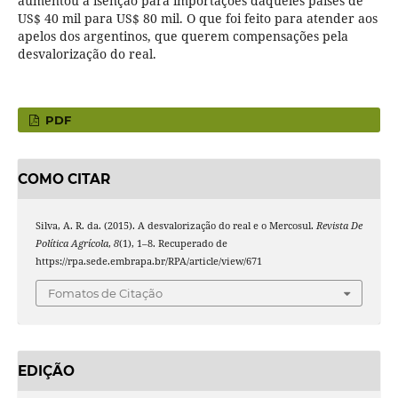
aumentou a isenção para importações daqueles países de
US$ 40 mil para US$ 80 mil. O que foi feito para atender aos
apelos dos argentinos, que querem compensações pela
desvalorização do real.
PDF
COMO CITAR
Silva, A. R. da. (2015). A desvalorização do real e o Mercosul.
Revista De
Política Agrícola
,
8
(1), 1–8. Recuperado de
https://rpa.sede.embrapa.br/RPA/article/view/671
Fomatos de Citação
EDIÇÃO