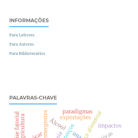
INFORMAÇÕES
Para Leitores
Para Autores
Para Bibliotecários
PALAVRAS-CHAVE
paradigmas
segurança alimentar
análise fatorial
exportações
Álcool
impactos
ima
açúcar