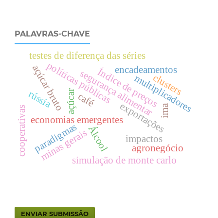
PALAVRAS-CHAVE
testes de diferença das séries
políticas públicas
açúcar bruto
encadeamentos
Índice de preços
segurança alimentar
clusters
multiplicadores
rússia
açúcar
café
exportações
ima
cooperativas
economias emergentes
paradigmas
Álcool
minas gerais
impactos
agronegócio
simulação de monte carlo
ENVIAR SUBMISSÃO