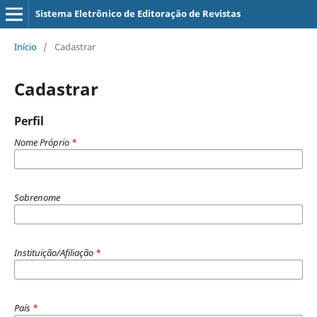
Sistema Eletrônico de Editoração de Revistas
Início
/
Cadastrar
Cadastrar
Perfil
Nome Próprio
*
Sobrenome
Instituição/Afiliação
*
País
*