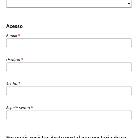
Acesso
E-mail
*
Usuário
*
Senha
*
Repetir senha
*
Em quais revistas deste portal que gostaria de se