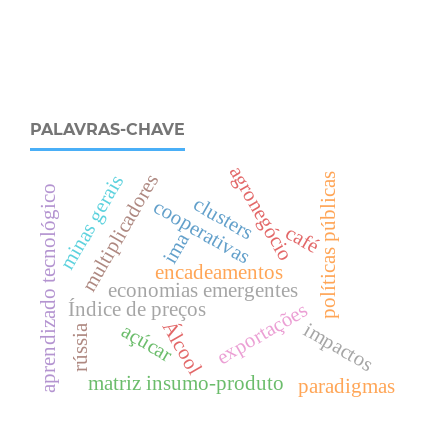
PALAVRAS-CHAVE
agronegócio
multiplicadores
políticas públicas
minas gerais
aprendizado tecnológico
clusters
cooperativas
café
ima
encadeamentos
economias emergentes
Índice de preços
exportações
Álcool
impactos
açúcar
rússia
matriz insumo-produto
paradigmas