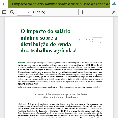
O impacto do salário mínimo sobre a distribuição de renda dos trabalhos agrícolas